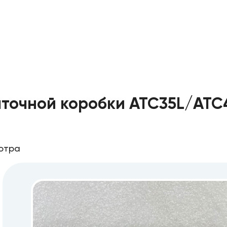
очной коробки ATC35L/ATC45
отра