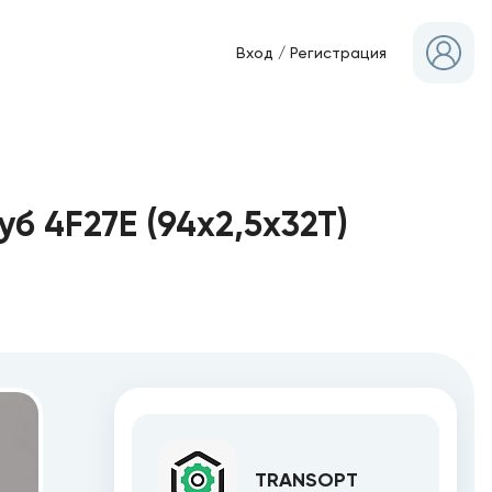
Вход
/
Регистрация
б 4F27E (94x2,5x32T)
TRANSOPT