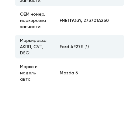
запчасти:
ОЕМ номер,
FNE11933Y, 273701A250
маркировка
запчасти:
Маркировка
Ford 4F27E (*)
АКПП, CVT,
DSG:
Марка и
Mazda 6
модель
авто: