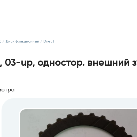
Е
/
Диск фрикционный
/
Direct
 03-up, одностор. внешний зу
мотра