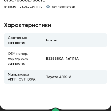
81SC/U880E/U881E
№ 56830
23.05.2024 11:40
839 просмотров
Характеристики
Состояние
Новая
запчасти:
ОЕМ номер,
B228880A, 461119A
маркировка
запчасти:
Маркировка
Toyota AF50-8
АКПП, CVT, DSG: