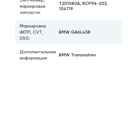
ОЕМ номер,
T201080A, RCP96-203,
маркировка
104119
запчасти:
Маркировка
BMW GA6L45R
АКПП, CVT,
DSG:
Дополнительная
BMW Transnation
информация: