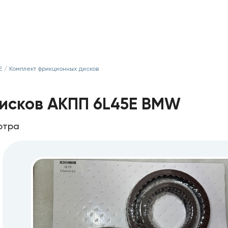
Е
/
Комплект фрикционных дисков
исков АКПП 6L45E BMW
отра