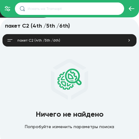
пакет C2 (4th /5th /6th)
пакет C2 (4th /5th /6th)
Ничего не найдено
Попробуйте изменить параметры поиска