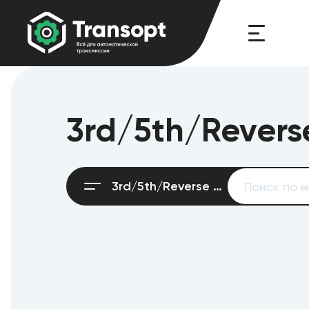
3rd/5th/Reverse
3rd/5th/Reverse brake (B3)