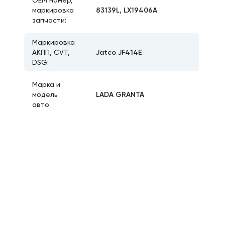
ОЕМ номер,
83139L, LX19406A
маркировка
запчасти:
Маркировка
Jatco JF414E
АКПП, CVT,
DSG:
Марка и
LADA GRANTA
модель
авто: