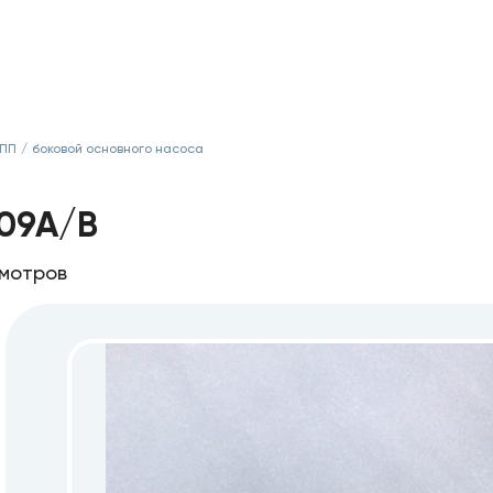
КПП
/
боковой основного насоса
F09A/B
смотров