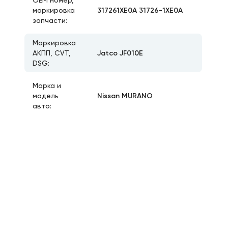
ОЕМ номер,
317261XE0A 31726-1XE0A
маркировка
запчасти:
Маркировка
Jatco JF010E
АКПП, CVT,
DSG:
Марка и
Nissan MURANO
модель
авто: