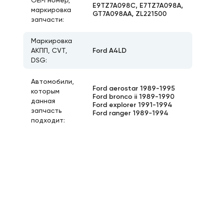
ОЕМ номер,
E9TZ7A098C, E7TZ7A098A,
маркировка
GT7A098AA, ZL221500
запчасти:
Маркировка
Ford A4LD
АКПП, CVT,
DSG:
Автомобили,
Ford aerostar 1989-1995
которым
Ford bronco ii 1989-1990
данная
Ford explorer 1991-1994
запчасть
Ford ranger 1989-1994
подходит: