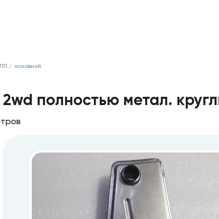
КПП
/
основной
 2wd полностью метал. кругл
отров