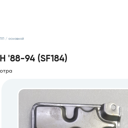
КПП
/
основной
 '88-94 (SF184)
мотра