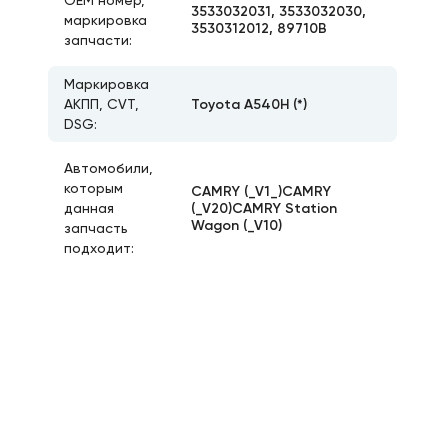
ОЕМ номер,
3533032031, 3533032030,
маркировка
3530312012, 89710B
запчасти:
Маркировка
Toyota A540H (*)
АКПП, CVT,
DSG:
Автомобили,
которым
CAMRY (_V1_)CAMRY
(_V20)CAMRY Station
данная
Wagon (_V10)
запчасть
подходит: