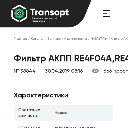
Главная
/
Каталог
/
Запчасти и компоненты
/
ФИЛЬТРЫ
/
Фильтр А
Фильтр АКПП RE4F04A,RE4
№ 38844
30.04.2019 08:16
666 прос
Характеристики
Состояние
Новая
запчасти: