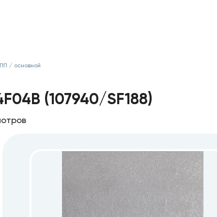
КПП
/
основной
F04B (107940/SF188)
мотров