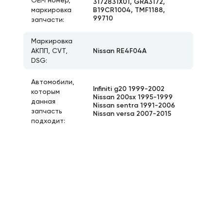
ОЕМ номер,
3172831X01, GRA3172,
B19CR1004, TMF1188,
маркировка
99710
запчасти:
Маркировка
Nissan RE4F04A
АКПП, CVT,
DSG:
Автомобили,
Infiniti g20 1999-2002
которым
Nissan 200sx 1995-1999
данная
Nissan sentra 1991-2006
запчасть
Nissan versa 2007-2015
подходит: