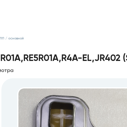
КПП
/
основной
R01A,RE5R01A,R4A-EL,JR402 (
мотра