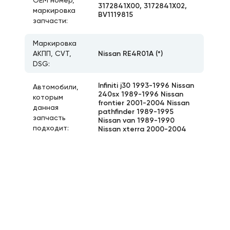
ОЕМ номер,
3172841X00, 3172841X02,
маркировка
BV1119815
запчасти:
Маркировка
Nissan RE4R01A (*)
АКПП, CVT,
DSG:
Infiniti j30 1993-1996 Nissan
Автомобили,
240sx 1989-1996 Nissan
которым
frontier 2001-2004 Nissan
данная
pathfinder 1989-1995
запчасть
Nissan van 1989-1990
подходит:
Nissan xterra 2000-2004