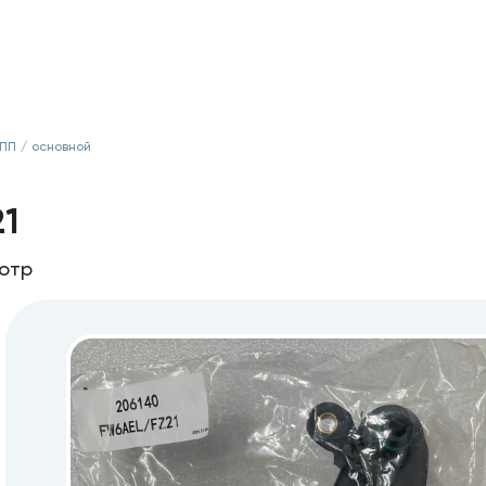
КПП
/
основной
1
мотр