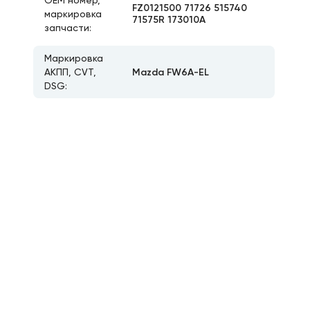
ОЕМ номер,
FZ0121500 71726 515740
маркировка
71575R 173010A
запчасти:
Маркировка
Mazda FW6A-EL
АКПП, CVT,
DSG: