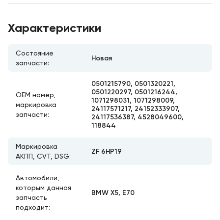
Характеристики
Состояние
Новая
запчасти:
0501215790, 0501320221,
0501220297, 0501216244,
ОЕМ номер,
1071298031, 1071298009,
маркировка
24117571217, 24152333907,
запчасти:
24117536387, 4528049600,
118844
Маркировка
ZF 6HP19
АКПП, CVT, DSG:
Автомобили,
которым данная
BMW X5, E70
запчасть
подходит: