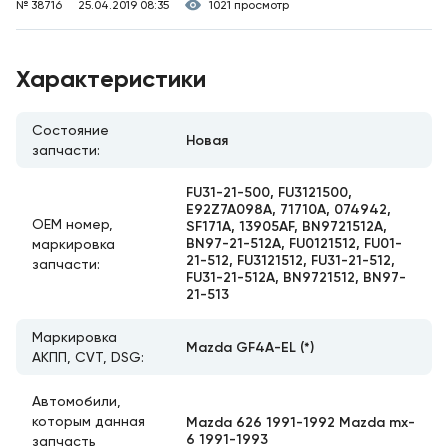
№ 38716
25.04.2019 08:35
1021 просмотр
Характеристики
Состояние
Новая
запчасти:
FU31-21-500, FU3121500,
E92Z7A098A, 71710A, 074942,
ОЕМ номер,
SF171A, 13905AF, BN9721512A,
BN97-21-512A, FU0121512, FU01-
маркировка
21-512, FU3121512, FU31-21-512,
запчасти:
FU31-21-512A, BN9721512, BN97-
21-513
Маркировка
Mazda GF4A-EL (*)
АКПП, CVT, DSG:
Автомобили,
которым данная
Mazda 626 1991-1992 Mazda mx-
6 1991-1993
запчасть