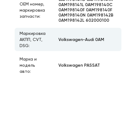
ОЕМ номер,
0AM198141L 0AM198140C
0AM198140F 0AM198140F
маркировка
0AM198140N 0AM198142B
запчасти:
0AM198142L 602000100
Маркировка
Volkswagen-Audi 0AM
АКПП, CVT,
DSG:
Марка и
Volkswagen PASSAT
модель
авто: