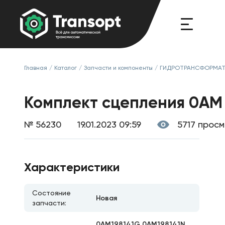
Главная
/
Каталог
/
Запчасти и компоненты
/
ГИДРОТРАНСФОРМАТО
Комплект сцепления 0AM 
№ 56230
19.01.2023 09:59
5717 прос
Характеристики
Состояние
Новая
запчасти:
0AM198141G 0AM198141N