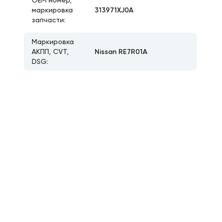
ОЕМ номер,
313971XJ0A
маркировка
запчасти:
Маркировка
Nissan RE7R01A
АКПП, CVT,
DSG: