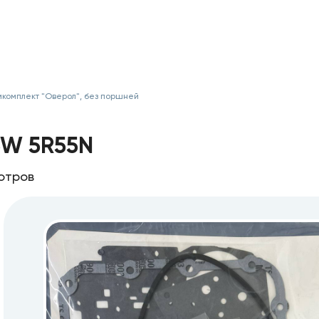
комплект "Оверол", без поршней
5W 5R55N
отров