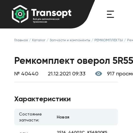
Главная
/
Каталог
/
Запчасти и компоненты
/
РЕМКОМПЛЕКТЫ
/
Рем
Ремкомплект оверол 5R5
№ 40440
21.12.2021 09:33
917 просм
Характеристики
Состояние
Новая
запчасти:
2516, 46002C, K56900KS,