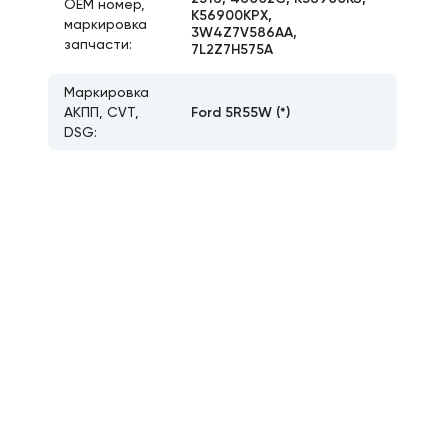
ОЕМ номер,
K56900KPX,
маркировка
3W4Z7V586AA,
запчасти:
7L2Z7H575A
Маркировка
Ford 5R55W (*)
АКПП, CVT,
DSG: