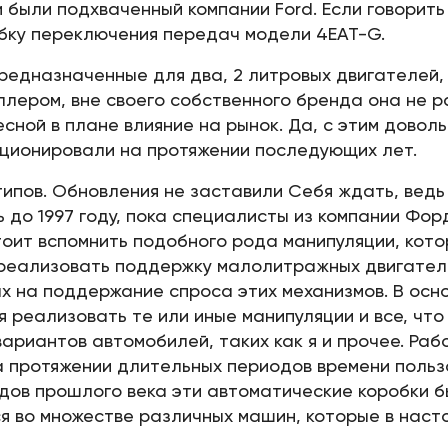
 были подхваченный компании Ford. Если говорить
бку переключения передач модели 4EAT-G.
предназначенные для два, 2 литровых двигателей
ллером, вне своего собственного бренда она не 
есной в плане влияние на рынок. Да, с этим дово
ционировали на протяжении последующих лет.
 типов. Обновления не заставили Себя ждать, ве
 до 1997 году, пока специалисты из компании Форд
оит вспомнить подобного рода манипуляции, котор
ы реализовать поддержку малолитражных двигател
х на поддержание спроса этих механизмов. В осн
я реализовать те или иные манипуляции и все, что
вариантов автомобилей, таких как я и прочее. Ра
а протяжении длительных периодов времени поль
годов прошлого века эти автоматические коробки 
ся во множестве различных машин, которые в наст