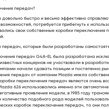
ючения передач?
довольно быстро и весьма эффективно справляют
 возможностей, потребуется прибегнуть к исполь
вались свои собственные коробки переключения п
й.
я передач, которые были разработаны самостоят
ючения передач G4A-EL была разработана исключ
х известных концернов не участвовали в разработ
компании начали сдавать позиции и постепенно р
ения передач от компании Mazda имела собствен
е коробки переключения передач являются очень в
azda 626 использовались именно эти автоматиче
егативные проявления модели, в 1985 году транс
е количество подобного рода моделей пользовал
ческих коробок переключения передач, то они по