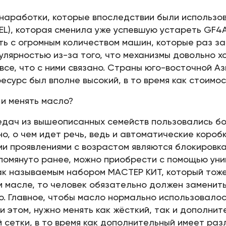
наработки, которые впоследствии были использо
EL), которая сменила уже успевшую устареть GF4
ть с огромным количеством машин, которые раз за
лярностью из-за того, что механизмы довольно х
се, что с ними связано. Страны юго-восточной Аз
ресурс был вполне высокий, в то время как стоимо
и менять масло?
едач из вышеописанных семейств пользовались бо
жно, о чем идет речь, ведь и автоматические кор
и проявлениями с возрастом являются блокировка
упомянуто ранее, можно приобрести с помощью ун
так называемым набором МАСТЕР КИТ, который тож
м масле, то человек обязательно должен заменить 
. Главное, чтобы масло нормально использовало
и этом, нужно менять как жёсткий, так и дополнит
сетки, в то время как дополнительный имеет раз