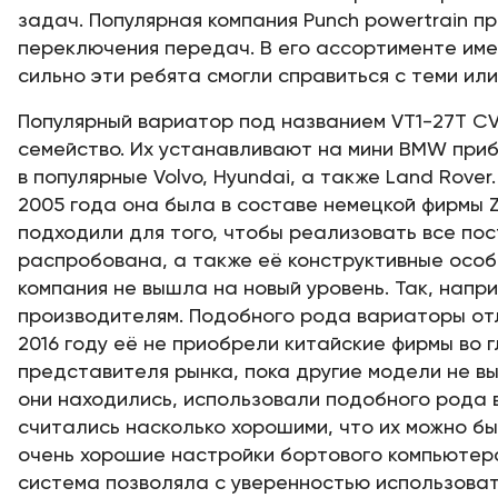
задач. Популярная компания Punch powertrain 
переключения передач. В его ассортименте име
сильно эти ребята смогли справиться с теми ил
Популярный вариатор под названием VT1-27T CV
семейство. Их устанавливают на мини BMW приб
в популярные Volvo, Hyundai, а также Land Rove
2005 года она была в составе немецкой фирмы Z
подходили для того, чтобы реализовать все по
распробована, а также её конструктивные особ
компания не вышла на новый уровень. Так, напр
производителям. Подобного рода вариаторы отли
2016 году её не приобрели китайские фирмы во г
представителя рынка, пока другие модели не выв
они находились, использовали подобного рода
считались насколько хорошими, что их можно б
очень хорошие настройки бортового компьютера
система позволяла с уверенностью использоват