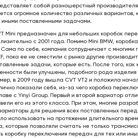
представляет собой разношерстный производителя
ется огромное количество различных вариантов, 
и иными поставленными задачами.
T Mini предназначен для небольших коробок пере
лизительно с 2001 года. Помимо Mini BMW, короб
r. Сама по себе, компания сотрудничает с многими
F, пока ее не сместили с рынка другие производи
ставленные задачи, которые есть. После того, ка
енности были улучшены, подобного рода изделия н
имер, в 2009 году вышла CVT VT2 и положила нача
чно показали себя, из-за чего коробка переключ
лаве с Yinyi Group. Первый и второй вариатор отл
ели его из этого класса. При этом, многие разраб
 вариаторы для решения всех поставленных перед
ыло использовать на протяжении длительного врем
, которые позволяли считать не только трансмисс
ь коробку переключения передач для тех или ины