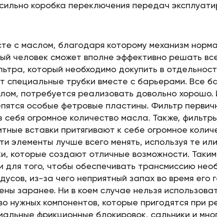
о сильно коробка переключения передач эксплуати
те с маслом, благодаря которому механизм норма
ый человек сможет вполне эффективно решать все
ьтра, который необходимо докупить в отдельност
ят специальные трубки вместе с барьерами. Все б
лом, потребуется реализовать довольно хорошо. 
епятся особые фетровые пластины. Фильтр первич
 себя огромное количество масла. Также, фильтр
итные вставки притягивают к себе огромное колич
и элементы лучше всего менять, используя те ил
и, которые создают отличные возможности. Таким
и для того, чтобы обеспечивать трансмиссию нео
усов, из-за чего неприятный запах во время его 
лены заранее. Ни в коем случае нельзя использов
о нужных компонентов, которые пригодятся при ре
иальные фрикционные блокировок, сальники и мног