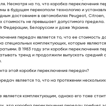
ля. Несмотря на то, что коробка переключения п
ины в будущем перекопали технологию и устанавл
ным достоянием в автомобилях Peugeot, Citroen, 
их стоимость не превышает допустимого предела.
й Федерации, Белоруссии и даже Украине.
ючения передач является то, что ее стоимость до
а специальных комплектующих, которые являются
атьями. В 1983 году эти коробки переключения пе
ватывать тренд и продолжили выпускать средний 
.
нта этой коробки переключения передач?
редач является то, что на протяжении нескольких
 является комплектующим, однако его тоже стоит 
ах, эта коробка переключения передач требует з