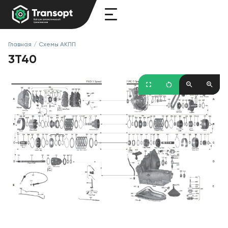
Главная
/
Схемы АКПП
3T40