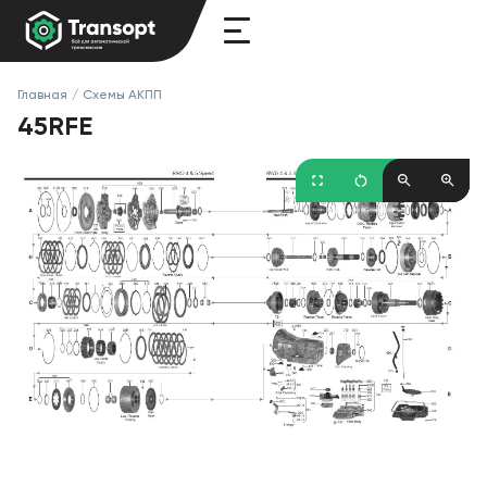
Главная
/
Схемы АКПП
45RFE