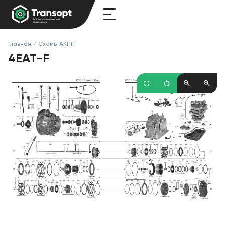
Главная
/
Схемы АКПП
4EAT-F