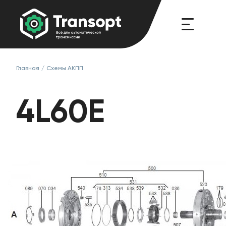
Главная
/
Схемы АКПП
4L60E