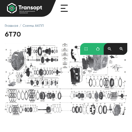
Главная
/
Схемы АКПП
6T70