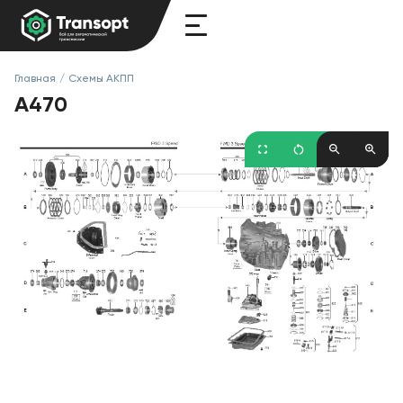
Главная
/
Схемы АКПП
A470