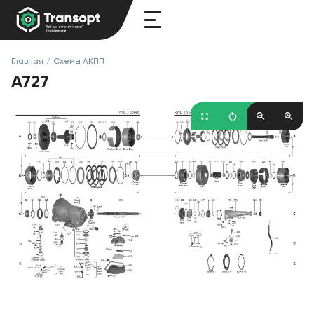
Главная
/
Схемы АКПП
A727