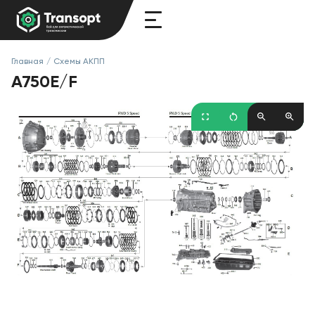
Главная
/
Схемы АКПП
A750E/F