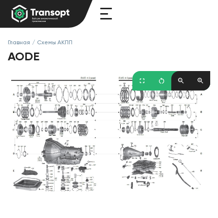
Главная
/
Схемы АКПП
AODE