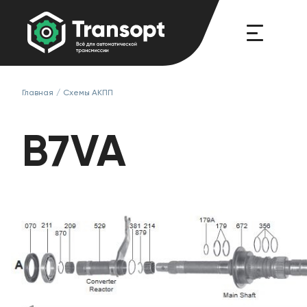
Главная
/
Схемы АКПП
B7VA