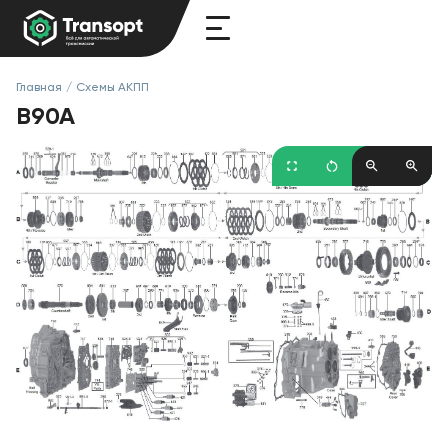
Главная
/
Схемы АКПП
B90A