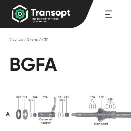
Главная
/
Схемы АКПП
BGFA