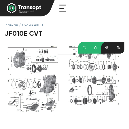
Главная
/
Схемы АКПП
JF010E CVT