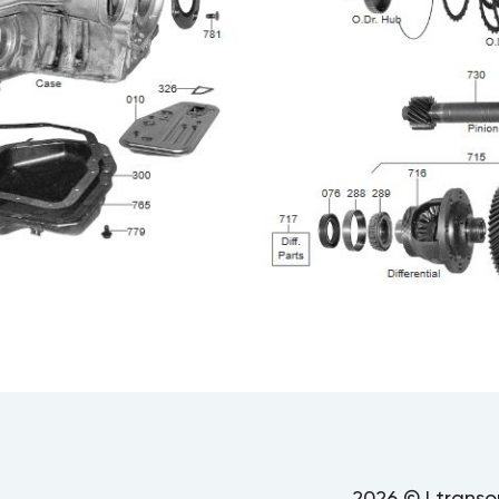
2026 © | transo