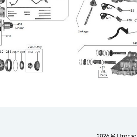
2026 © | transo