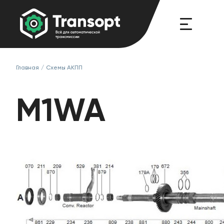
Главная
/
Схемы АКПП
M1WA