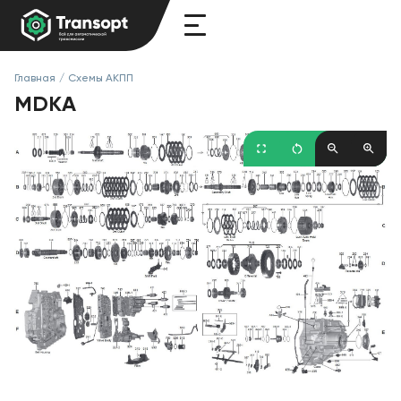
Главная
/
Схемы АКПП
MDKA