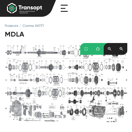
Главная
/
Схемы АКПП
MDLA