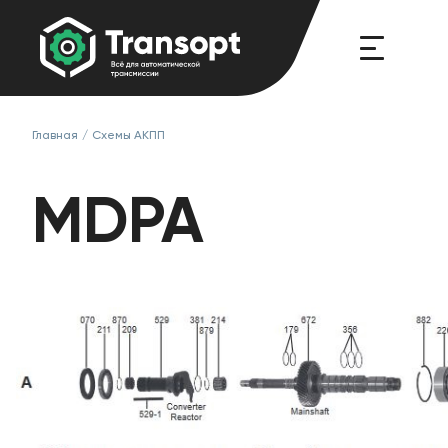
Главная
/
Схемы АКПП
MDPA