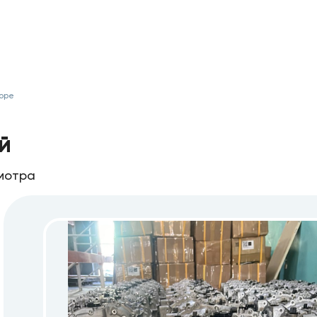
боре
й
смотра