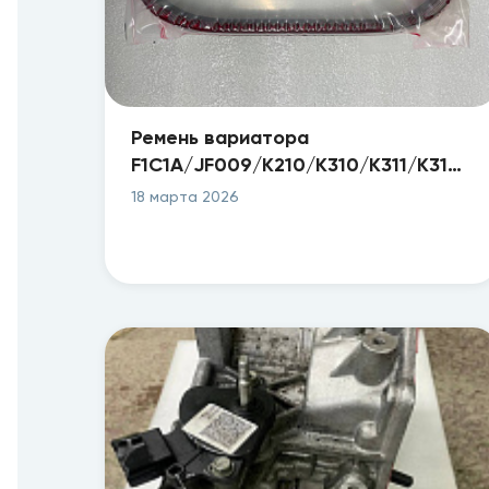
Ремень вариатора
F1C1A/JF009/K210/K310/K311/K312/
901100
18 марта 2026