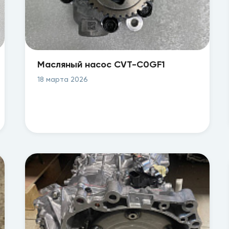
Масляный насос CVT-C0GF1
K313/K410/M4VA/META/MLYA/SETA/SLYA/VT1F/VT2/
18 марта 2026