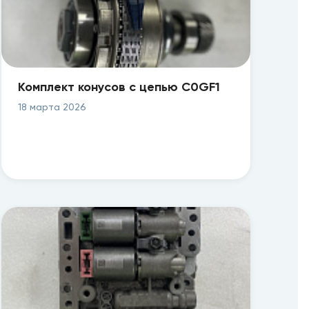
Комплект конусов с цепью C0GF1
VT3/QR018CHA
18 марта 2026