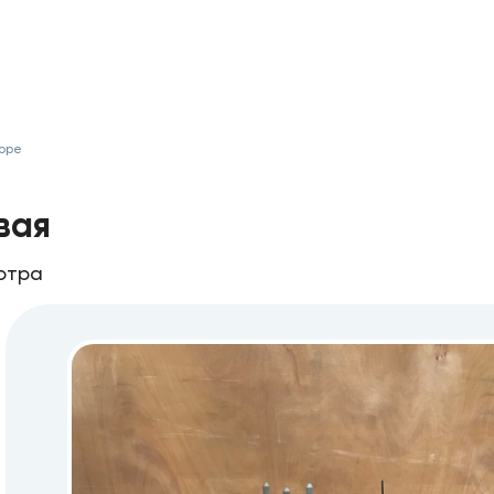
боре
вая
отра