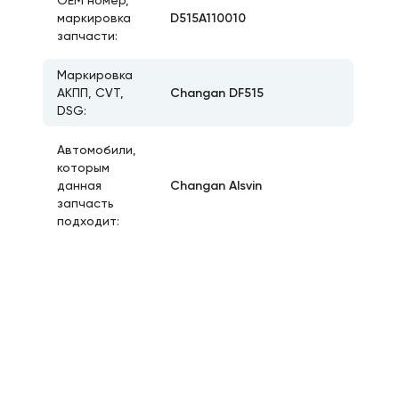
ОЕМ номер,
D515A110010
маркировка
запчасти:
Маркировка
Changan DF515
АКПП, CVT,
DSG:
Автомобили,
которым
Changan Alsvin
данная
запчасть
подходит: