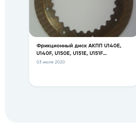
Фрикционный диск АКПП U140E,
U140F, U150E, U151E, U151F
underdrive brake # 2 (112.5x1.8x28T)
03 июля 2020
F209710-180