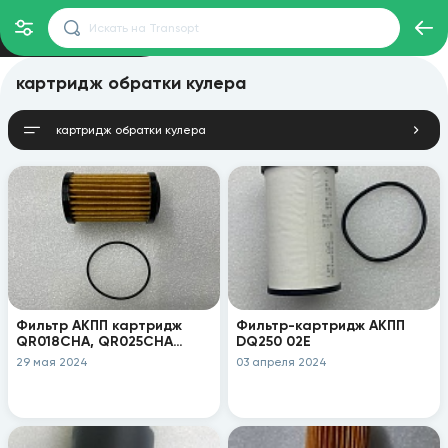
картридж обратки кулера
картридж обратки кулера
Фильтр АКПП картридж
Фильтр-картридж АКПП
QR018CHA, QR025CHA
DQ250 02E
QR025CHC
29 мая 2024
03 апреля 2024