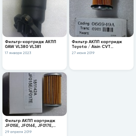
Фильтр-картридж АКПП
Фильтр АКПП картридж
0AW VL380 VL381
Toyota / Aisin CVT
K310/K311/K312/K313
17 января 2023
27 июня 2019
Фильтр АКПП картридж
JF015E, JF016E, JF017E,
JF018E, JF019E, QR018CHA,
29 апреля 2019
QR025CHA (181942A)